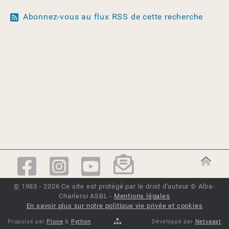
Abonnez-vous au flux RSS de cette recherche
©
1983 - 2026 Ce site est protégé par le droit d'auteur © Alba-
Charleroi ASBL -
Mentions légales
En savoir plus sur notre politique vie privée et cookies
Propulsé par
Plone
&
Python
Développé par
Netvaast