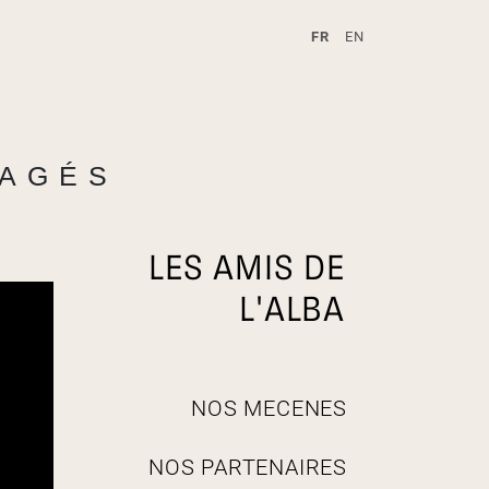
FR
EN
A
TAGÉS
LES AMIS DE
L'ALBA
N
NOS MECENES
a
v
NOS PARTENAIRES
i