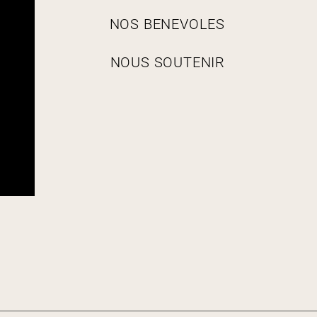
g
a
NOS BENEVOLES
t
i
NOUS SOUTENIR
o
n