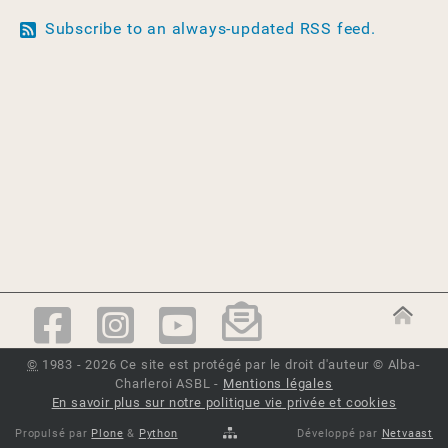
Subscribe to an always-updated RSS feed.
©
1983 - 2026 Ce site est protégé par le droit d'auteur © Alba-
Charleroi ASBL -
Mentions légales
En savoir plus sur notre politique vie privée et cookies
Propulsé par
Plone
&
Python
Développé par
Netvaast