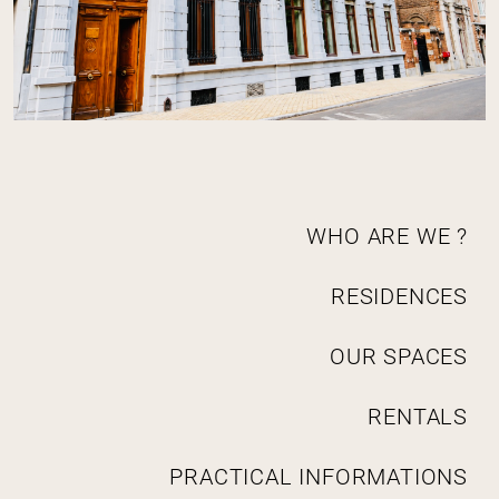
N
WHO ARE WE ?
a
v
RESIDENCES
i
g
a
OUR SPACES
t
i
RENTALS
o
n
PRACTICAL INFORMATIONS