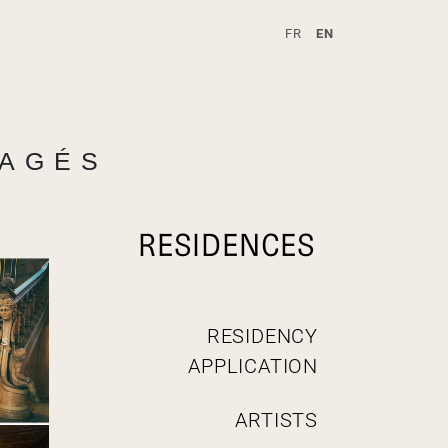
FR
EN
A
TAGÉS
RESIDENCES
N
RESIDENCY
a
APPLICATION
v
i
g
ARTISTS
a