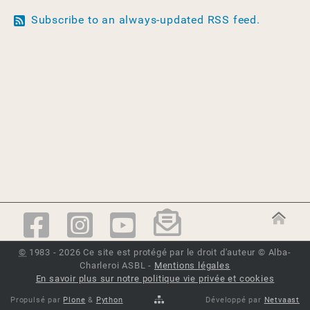
Subscribe to an always-updated RSS feed.
©
1983 - 2026 Ce site est protégé par le droit d'auteur © Alba-
Charleroi ASBL -
Mentions légales
En savoir plus sur notre politique vie privée et cookies
Propulsé par
Plone
&
Python
Développé par
Netvaast